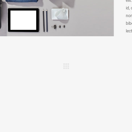
eli
id,
non
bib
lec