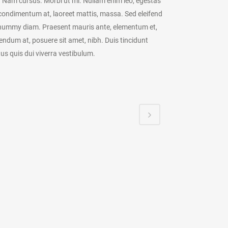
t. Nam cursus. Morbi ut mi. Nullam enim leo, egestas
 condimentum at, laoreet mattis, massa. Sed eleifend
ummy diam. Praesent mauris ante, elementum et,
endum at, posuere sit amet, nibh. Duis tincidunt
tus quis dui viverra vestibulum.