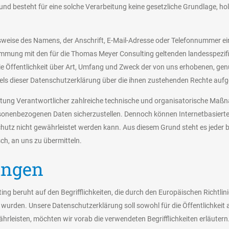
d besteht für eine solche Verarbeitung keine gesetzliche Grundlage, hole
weise des Namens, der Anschrift, E-Mail-Adresse oder Telefonnummer eine
mmung mit den für die Thomas Meyer Consulting geltenden landesspezif
 Öffentlichkeit über Art, Umfang und Zweck der von uns erhobenen, ge
els dieser Datenschutzerklärung über die ihnen zustehenden Rechte aufge
eitung Verantwortlicher zahlreiche technische und organisatorische Ma
personenbezogenen Daten sicherzustellen. Dennoch können Internetbasier
chutz nicht gewährleistet werden kann. Aus diesem Grund steht es jeder
sch, an uns zu übermitteln.
ungen
g beruht auf den Begrifflichkeiten, die durch den Europäischen Richtli
rden. Unsere Datenschutzerklärung soll sowohl für die Öffentlichkeit 
ährleisten, möchten wir vorab die verwendeten Begrifflichkeiten erläutern